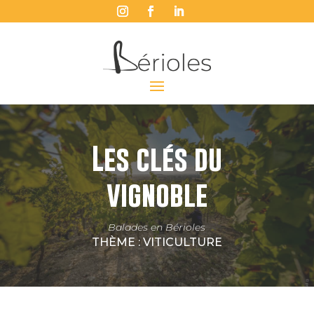
Les clés du
vignoble
Balades en Bérioles
THÈME : VITICULTURE